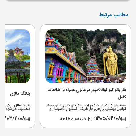
مطالب مرتبط
غار باتو کیو کوالالامپور در مالزی همراه با اطلاعات
پنانگ مالزی
کامل
معبد باتو کیو کجاست؟ در این راهنمای کامل با تاریخچه،
پنانگ مالزی یکی از 
قوانین پوشش، رازهای غار تاریک، فستیوال تایپوسام و
محسوب می‌شود. برای
نحوه دسترسی به غارهای باتو کوالالامپور مالزی آشنا
ها، مراکز خرید و تفر
شوید.
1403/11/08
1405/04/08
4 دقیقه مطالعه