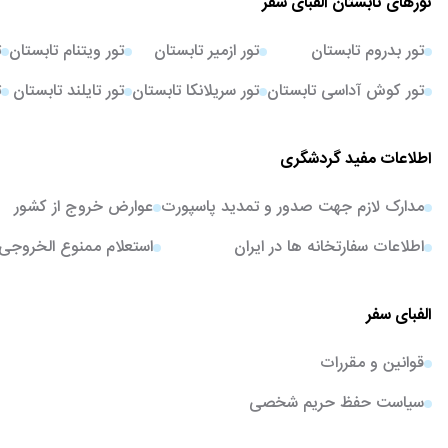
تورهای تابستان الفبای سفر
تور بدروم تابستان
تور ازمیر تابستان
تور ویتنام تابستان
ت
تور کوش آداسی تابستان
تور سریلانکا تابستان
تور تایلند تابستان
ت
اطلاعات مفید گردشگری
مدارک لازم جهت صدور و تمدید پاسپورت
عوارض خروج از کشور
اطلاعات سفارتخانه ها در ایران
استعلام ممنوع الخروجی
الفبای سفر
قوانین و مقررات
سیاست حفظ حریم شخصی