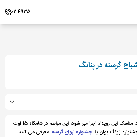
0214935
باح گرسنه در پنانگ
این سنت به هفتمین ماه قمری تقویم چینی بر می گردد. در حالی که در 1 تا 29 اوت مناسک این رویداد اجرا می شود، این مراسم در شامگاه 15 اوت
جشنواره ژونگ یوان یا
جشنواره ارواح گرسنه
معرفی می کنند.