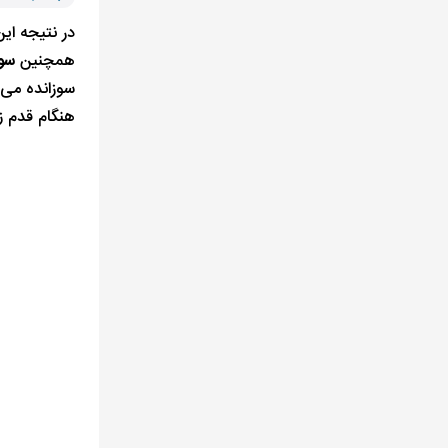
در نتیجه ای
همچنین
سو
سوزانده می 
هنگام قدم ز