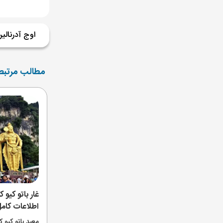
اوج آدرنالین
مطالب مرتبط
غار باتو کیو ک
اطلاعات کام
معبد باتو کیو 