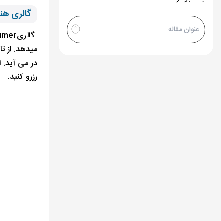
گالری هنری artSümer ا
میدهد. از ت
در می آید. ا
رزرو کنید.