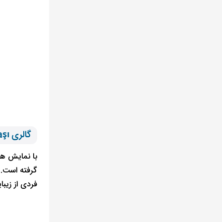
گالری Galerist Tepebaşı استانبول
با نمایش هن
فردی از زیبا