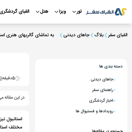
تور
ویزا
هتل
الفبای گردشگری
الفبای سفر
بلاگ
جاهای دیدنی
به تماشای گالریهای هنری است
دسته بندی ها
5
دقیقه
جاهای دیدنی
راهنمای سفر
در این مقاله می
اخبار گردشگری
رویدادها و فستیوال ها
استانبول نی
مختلف استانب
جستجو در مقاله‌ها