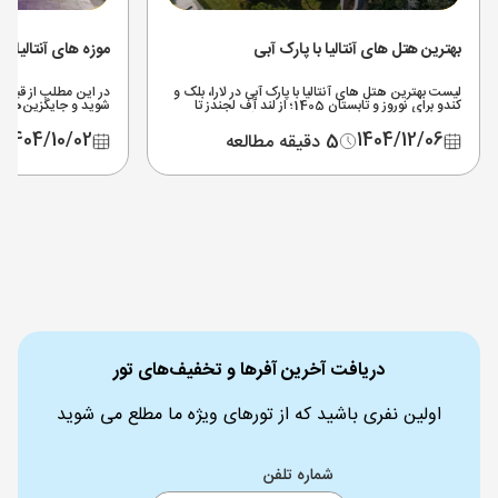
بهترین هتل های آنتالیا با پارک آبی
موزه های آنتالیا
لیست بهترین هتل های آنتالیا با پارک آبی در لارا، بلک و
در این مطلب از قیمت ب
کندو برای نوروز و تابستان 1405؛ از لند آف لجندز تا
شوید و جایگزین‌های ج
مردان پالاس + نکات انتخاب و رزرو تور آنتالیا.
که تعطیل شده (موزه ا
1404/10/02
1404/12/06
5 دقیقه مطالعه
دریافت آخرین آفرها و تخفیف‌های تور
اولین نفری باشید که از تورهای ویژه ما مطلع می شوید
شماره تلفن