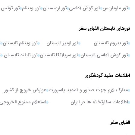
تور مارماریس
تور کوش آداسی
تور ارمنستان
تور ویتنام
تور تونس
تورهای تابستان الفبای سفر
تور بدروم تابستان
تور ازمیر تابستان
تور ویتنام تابستان
ت
تور کوش آداسی تابستان
تور سریلانکا تابستان
تور تایلند تابستان
ت
اطلاعات مفید گردشگری
مدارک لازم جهت صدور و تمدید پاسپورت
عوارض خروج از کشور
اطلاعات سفارتخانه ها در ایران
استعلام ممنوع الخروجی
الفبای سفر