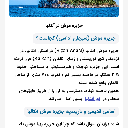
جزیره موش در آنتالیا
جزیره موش (سیچان آداسی) کجاست؟
جزیره موش آنتالیا (Sıçan Adası) در استان آنتالیا، در
نزدیکی شهر توریستی و زیبای کالکان (Kalkan) قرار گرفته
است. این جزیره کوچک و غیرمسکونی با مساحتی حدود
2.5 هکتار، در فاصله بسیار کم و تقریبا 700 متری از ساحل
کالکان واقع شده است.
همین فاصله کوتاه، دسترسی به آن را از طریق قایق‌های
محلی در
تور آنتالیا
بسیار آسان می‌کند.
اسامی قدیمی و تاریخچه جزیره موش آنتالیا
شاید برایتان سوال باشد که چرا این جزیره زیبا موش نام