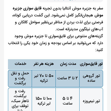
سفر به جزیره موش آنتالیا بدون تجربه
قایق سواری جزیره
موش
هیجان‌انگیز کامل نمی‌شود. این گشت دریایی کوتاه،
فرصتی برای لذت بردن از مناظر بی‌نظیر سواحل کالکان و
آب‌های نیلگون مدیترانه است.
گزینه‌های متنوعی برای قایق‌سواری تا جزیره موش وجود
دارد که می‌توانید بر اساس بودجه و زمان خود یکی را انتخاب
کنید:
تور قایق‌سواری
مدت زمان
هزینه هر نفر
خدمات
حمل و نقل
تور گروهی
50 تا 70 لیر
2 تا 3 ساعت
رفت و
ساده
ترکیه
برگشت
رفت و
برگشت،
4 تا 5
100 تا 150
تور نیم‌روزه
ناهار سبک،
ساعت
لیر ترکیه
توقف برای