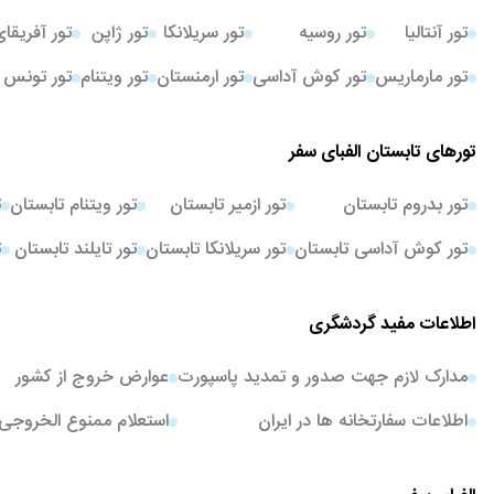
تور آنتالیا
تور روسیه
تور سریلانکا
تور ژاپن
تور آفریقا
تور مارماریس
تور کوش آداسی
تور ارمنستان
تور ویتنام
تور تونس
تورهای تابستان الفبای سفر
تور بدروم تابستان
تور ازمیر تابستان
تور ویتنام تابستان
ت
تور کوش آداسی تابستان
تور سریلانکا تابستان
تور تایلند تابستان
ت
اطلاعات مفید گردشگری
مدارک لازم جهت صدور و تمدید پاسپورت
عوارض خروج از کشور
اطلاعات سفارتخانه ها در ایران
استعلام ممنوع الخروجی