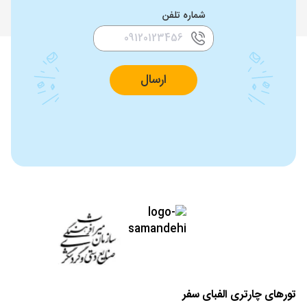
شماره تلفن
ارسال
تورهای چارتری الفبای سفر