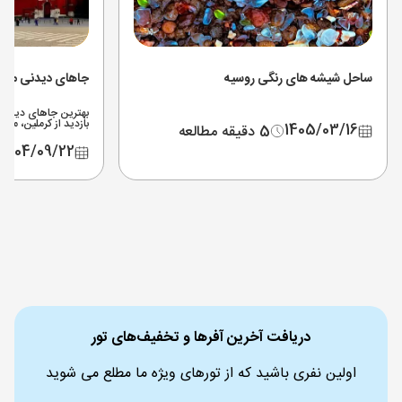
ساحل شیشه های رنگی روسیه
جاهای دیدنی مسک
بهترین جاهای دیدنی
بازدید از کرملین، می
1405/03/16
5 دقیقه مطالعه
هزینه بلیط‌ها و نقشه مت
1404/09/22
دریافت آخرین آفرها و تخفیف‌های تور
اولین نفری باشید که از تورهای ویژه ما مطلع می شوید