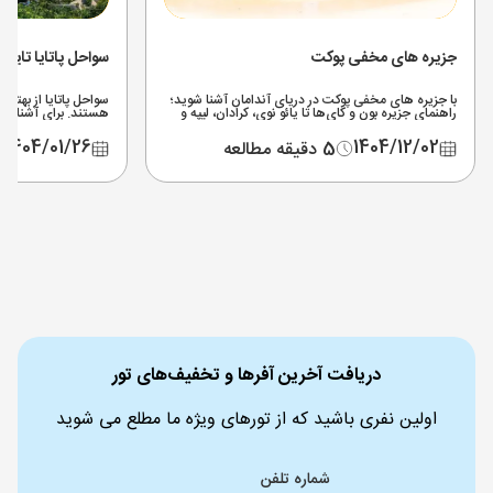
جزیره های مخفی پوکت
سواحل پاتایا تایلند
با جزیره های مخفی پوکت در دریای آندامان آشنا شوید؛
سواحل پاتایا از بهتری
راهنمای جزیره بون و کای‌ها تا یائو نوی، کرادان، لیپه و
سیمیلان؛ بهترین زمان سفر و نکات قایق‌سواری.
مطالعه این مطلب برای
1404/01/26
1404/12/02
5 دقیقه مطالعه
دریافت آخرین آفرها و تخفیف‌های تور
اولین نفری باشید که از تورهای ویژه ما مطلع می شوید
شماره تلفن