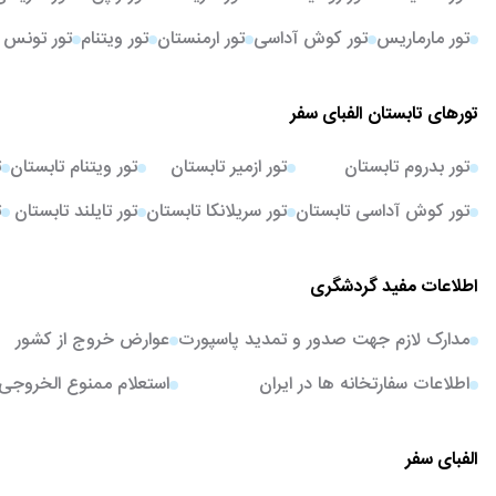
تور مارماریس
تور کوش آداسی
تور ارمنستان
تور ویتنام
تور تونس
تورهای تابستان الفبای سفر
تور بدروم تابستان
تور ازمیر تابستان
تور ویتنام تابستان
ت
تور کوش آداسی تابستان
تور سریلانکا تابستان
تور تایلند تابستان
ت
اطلاعات مفید گردشگری
مدارک لازم جهت صدور و تمدید پاسپورت
عوارض خروج از کشور
اطلاعات سفارتخانه ها در ایران
استعلام ممنوع الخروجی
الفبای سفر