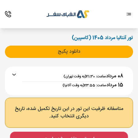
تور آنتالیا مرداد 1405 (کاسپین)
دانلود پکیج
08 مرداد
ساعت: 21:30
(به وقت تهران)
15 مرداد
ساعت: 23:55
(به وقت آلانیا)
برنامه رفت :
08 مرداد
ساعت : 21:30
متاسفانه ظرفیت این تور در این تاریخ تکمیل شده، تاریخ
دیگری انتخاب کنید.
تهران ,
فرودگاه بین‌المللی امام خمینی IKA
مدت پرواز :
03:30
آلانیا ,
فرودگاه قاضی پاشا GZP