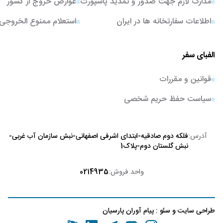
مدارک لازم جهت صدور و تمدید پاسپورت
عوارض خروج از کشور
اطلاعات سفارتخانه ها در ایران
استعلام ممنوع الخروجی
الفبای سفر
قوانین و مقررات
سیاست حفظ حریم شخصی
آدرس:
فلکه دوم صادقیه-ابتدای اشرفی اصفهانی-نبش سازمان آب غربی-
نبش گلستان دوم-پلاک1
واحد فروش:
0214935
طراحی سایت
و
سئو
:
پیام آوران پارسیان