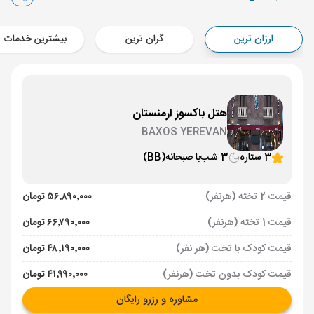
ایروان ,
فرودگاه بین‌المللی زوارتنوتس EVN
Aircraft - کاسپین (Economy)
ارزان ترین
گران ترین
بیشترین خدمات
برنامه برگشت :
01 شهریور
ساعت: 14:00
ایروان ,
فرودگاه بین‌المللی زوارتنوتس EVN
مدت پرواز :
02:00
هتل باکسوز ارمنستان
تهران ,
فرودگاه بین‌المللی امام خمینی IKA
BAXOS YEREVAN
Aircraft - کاسپین (Economy)
3 ستاره
3 شب
با صبحانه
(BB)
قیمت 2 تخته (هرنفر)
۵۶٬۸۹۰٬۰۰۰ تومان
قیمت 1 تخته (هرنفر)
۶۶٬۷۹۰٬۰۰۰ تومان
قیمت کودک با تخت (هر نفر)
۴۸٬۱۹۰٬۰۰۰ تومان
قیمت کودک بدون تخت (هرنفر)
۴۱٬۹۹۰٬۰۰۰ تومان
مشاوره و رزرو رایگان