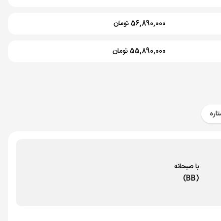
56,890,000 تومان
55,890,000 تومان
اره
با صبحانه
(BB)