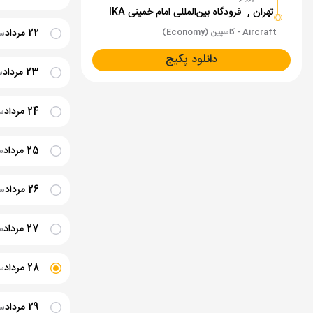
تهران ,
فرودگاه بین‌المللی امام خمینی IKA
Aircraft - کاسپین (Economy)
22 مرداد
ساع
دانلود پکیج
23 مرداد
سا
24 مرداد
سا
25 مرداد
سا
26 مرداد
ساع
27 مرداد
سا
28 مرداد
سا
29 مرداد
ساع