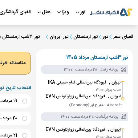
تور
ویزا
هتل
الفبای گردشگری
الفبای سفر
تور
تور ارمنستان
تور ایروان
تور 3شب ارمنستان مرداد 1405
تور 3شب ارمنستان مرداد 1405
متاسفانه ظرفی
برنامه رفت :
28 مرداد
ساعت : 13:00
تهران ,
فرودگاه بین‌المللی امام خمینی IKA
انتخاب تاریخ تور
مدت پرواز :
02:00
ایروان ,
فرودگاه بین‌المللی زوارتنوتس EVN
19 مرداد
ساعت
Aircraft - معراج ایر (Economy)
برنامه برگشت :
31 مرداد
ساعت: 14:00
20 مرداد
ساع
ایروان ,
فرودگاه بین‌المللی زوارتنوتس EVN
21 مرداد
ساعت
مدت پرواز :
02:00