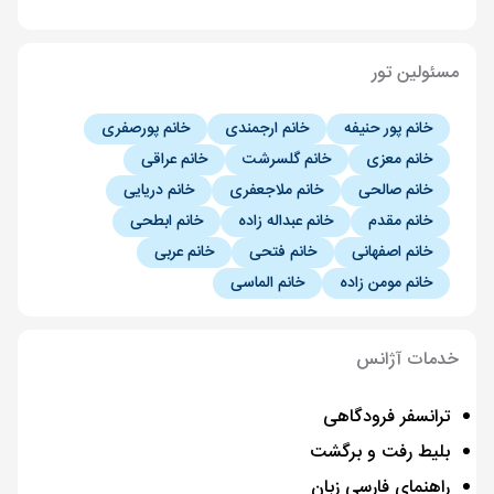
مسئولین تور
خانم پور حنیفه
خانم ارجمندی
خانم پورصفری
خانم معزی
خانم گلسرشت
خانم عراقی
خانم صالحی
خانم ملاجعفری
خانم دریایی
خانم مقدم
خانم عبداله زاده
خانم ابطحی
خانم اصفهانی
خانم فتحی
خانم عربی
خانم مومن زاده
خانم الماسی
خدمات آژانس
ترانسفر فرودگاهی
بلیط رفت و برگشت
راهنمای فارسی زبان