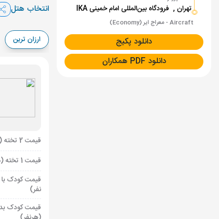
انتخاب هتل
تهران ,
فرودگاه بین‌المللی امام خمینی IKA
Aircraft - معراج ایر (Economy)
ارزان ترین
دانلود پکیج
دانلود PDF همکاران
قیمت 2 تخته (هرنفر)
قیمت 1 تخته (هرنفر)
قیمت کودک با 
نفر)
قیمت کودک بد
(هرنفر)