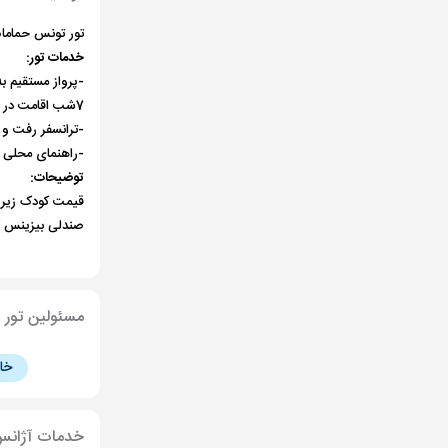
تور تونس حمامات
خدمات تور:
-پرواز مستقیم 
7شب
اقامت در
-ترانسفر رفت و
-راهنمای محلی
توضیحات:
قیمت کودک زیر 2سال 200 دلار میباشد
صندلی بیزینس کلاس مبلغ 0.000
مسئولین تور
خا
خدمات آژان