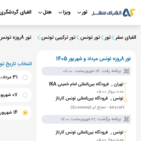
تور
ویزا
هتل
الفبای گردشگری
الفبای سفر
تور
تور تونس
تور ترکیبی تونس
تور 8روزه تونس مرداد و شهریور 1405
تور 8روزه تونس مرداد و شهریور 1405
انتخاب تاریخ تور
برنامه رفت :
14 شهریور
ساعت : 08:00
31 مرداد
ساع
تهران ,
فرودگاه بین‌المللی امام خمینی IKA
مدت پرواز :
05:00
07 شهریور
تونس ,
فرودگاه بین‌المللی تونس کارتاژ
TUN
Aircraft - معراج ایر (Economy)
14 شهریور
برنامه برگشت :
21 شهریور
ساعت: 12:00
21 شهریور
س
تونس ,
فرودگاه بین‌المللی تونس کارتاژ
TUN
مدت پرواز :
05:00