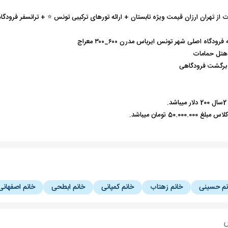
 از تهران ارزان قیمت ویژه تابستان + ارائه تورهای ترکیبی تونس ⭐️ + ترانسفر فرودگا
به فرودگاه اصلی شهر تونس ایرباس مدرن
۶۰۰_۳۰۰ معراج
 هتل حمامات
 برگشت فرودگاهی
.
50.00 تومان میباشد.
نم حسینی
خانم زهتاب
خانم کمپانی
خانم ابطحی
خانم اصفهانی
س