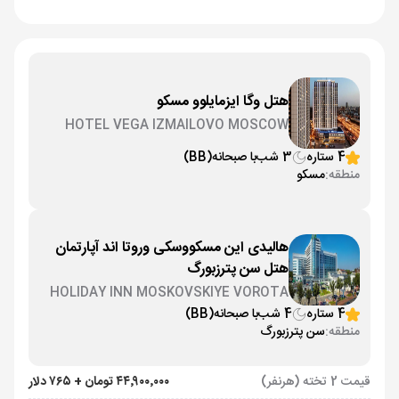
هتل وگا ایزمایلوو مسکو
HOTEL VEGA IZMAILOVO MOSCOW
4 ستاره
3 شب
با صبحانه
(BB)
منطقه:
مسکو
هالیدی این مسکووسکی وروتا اند آپارتمان
هتل سن پترزبورگ
HOLIDAY INN MOSKOVSKIYE VOROTA
AND APARTAMENTS
4 ستاره
4 شب
با صبحانه
(BB)
منطقه:
سن پترزبورگ
قیمت 2 تخته (هرنفر)
۴۴٬۹۰۰٬۰۰۰ تومان + ۷۶۵ دلار