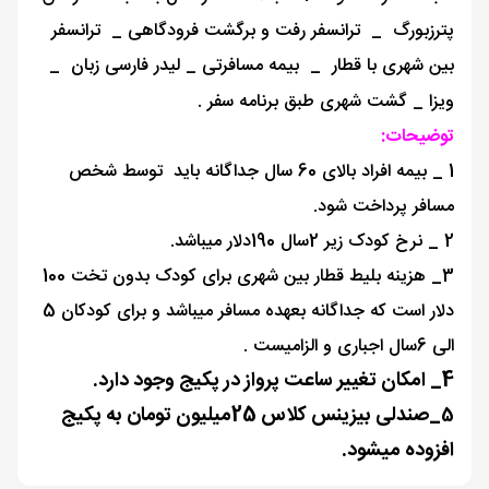
پترزبورگ _ ترانسفر رفت و برگشت فرودگاهی _ ترانسفر
بین شهری با قطار _ بیمه مسافرتی
_ لیدر فارسی زبان
_
ویزا _ گشت شهری طبق برنامه سفر .
توضیحات:
1 _ بیمه افراد بالای 60 سال جداگانه باید توسط شخص
مسافر پرداخت شود.
2 _ نرخ کودک زیر 2سال 190دلار میباشد.
3_ هزینه بلیط قطار بین شهری برای کودک بدون تخت 100
دلار است که جداگانه بعهده مسافر میباشد و برای کودکان 5
الی 6سال اجباری و الزامیست .
4_ امکان تغییر ساعت پرواز در پکیج وجود دارد.
_
صندلی بیزینس کلاس 25میلیون تومان به پکیج
5
افزوده میشود.