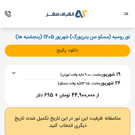
تور روسیه (مسکو سن پترزبورگ) شهریور 1405 (پنجشنبه ها)
دانلود پکیج
19 شهریور
ساعت: 09:00
(به وقت تهران)
26 شهریور
ساعت: 13:15
(به وقت مسکو)
از 44,900,000 تومان + 695 دلار
برنامه رفت :
19 شهریور
ساعت : 09:00
متاسفانه ظرفیت این تور در این تاریخ تکمیل شده، تاریخ
دیگری انتخاب کنید.
تهران ,
فرودگاه بین‌المللی امام خمینی IKA
مدت پرواز :
03:30