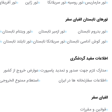
تور مارماریس
تور روسیه
تور سریلانکا
تور ژاپن
تور آفریقا
تورهای تابستان الفبای سفر
تور بدروم تابستان
تور ازمیر تابستان
تور ویتنام تابستان
ت
تور کوش آداسی تابستان
تور سریلانکا تابستان
تور تایلند تابستان
ت
اطلاعات مفید گردشگری
مدارک لازم جهت صدور و تمدید پاسپورت
عوارض خروج از کشور
اطلاعات سفارتخانه ها در ایران
استعلام ممنوع الخروجی
الفبای سفر
قوانین و مقررات