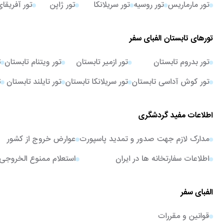
تور مارماریس
تور روسیه
تور سریلانکا
تور ژاپن
تور آفریقا
تورهای تابستان الفبای سفر
تور بدروم تابستان
تور ازمیر تابستان
تور ویتنام تابستان
ت
تور کوش آداسی تابستان
تور سریلانکا تابستان
تور تایلند تابستان
ت
اطلاعات مفید گردشگری
مدارک لازم جهت صدور و تمدید پاسپورت
عوارض خروج از کشور
اطلاعات سفارتخانه ها در ایران
استعلام ممنوع الخروجی
الفبای سفر
قوانین و مقررات