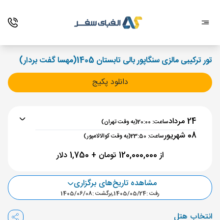
تور ترکیبی مالزی سنگاپور بالی تابستان 1405(مهسا گفت بردار)
دانلود پکیج
24 مرداد
ساعت: 20:00
(به وقت تهران)
08 شهریور
ساعت: 23:50
(به وقت کوالالامپور)
از 120,000,000 تومان + 1,750 دلار
مشاهده تاریخ‌های برگزاری
برنامه رفت :
24 مرداد
ساعت : 20:00
رفت :
1405/05/24
,
برگشت :
1405/06/08
تهران ,
فرودگاه بین‌المللی امام خمینی IKA
انتخاب هتل
مدت پرواز :
07:30