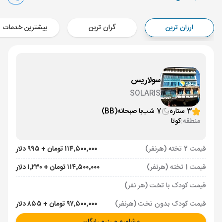
کوالالامپور ,
فرودگاه بین‌المللی کوالالامپور KUL
Aircraft - ایران ایرتور (Economy)
ارزان ترین
گران ترین
بیشترین خدمات
برنامه برگشت :
08 شهریور
ساعت: 23:50
کوالالامپور ,
فرودگاه بین‌المللی کوالالامپور KUL
مدت پرواز :
07:30
سولاریس
تهران ,
فرودگاه بین‌المللی امام خمینی IKA
SOLARIS
Aircraft - ایران ایرتور (Economy)
3 ستاره
7 شب
با صبحانه
(BB)
منطقه:
کوتا
قیمت 2 تخته (هرنفر)
۱۱۴٬۵۰۰٬۰۰۰ تومان + ۹۹۵ دلار
قیمت 1 تخته (هرنفر)
۱۱۴٬۵۰۰٬۰۰۰ تومان + ۱٬۲۳۰ دلار
قیمت کودک با تخت (هر نفر)
قیمت کودک بدون تخت (هرنفر)
۹۷٬۵۰۰٬۰۰۰ تومان + ۸۵۵ دلار