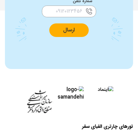
شماره تلفن
ارسال
تورهای چارتری الفبای سفر