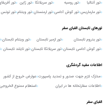
تور آنتالیا
تور روسیه
تور سریلانکا
تور ژاپن
تور آفریقا
تور مارماریس
تور کوش آداسی
تور ارمنستان
تور ویتنام
تور تونس
تورهای تابستان الفبای سفر
تور بدروم تابستان
تور ازمیر تابستان
تور ویتنام تابستان
ت
تور کوش آداسی تابستان
تور سریلانکا تابستان
تور تایلند تابستان
ت
اطلاعات مفید گردشگری
مدارک لازم جهت صدور و تمدید پاسپورت
عوارض خروج از کشور
اطلاعات سفارتخانه ها در ایران
استعلام ممنوع الخروجی
الفبای سفر