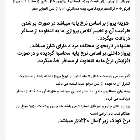
تور بالی از تهران ارزان قیمت ویژه تابستان+ بهترین هتل های 5 ستاره ⭐️ + پرواز
ایرتور✈️ + ترانسفر فرودگاهی، بیمه مسافرتی ✅ با آژانس الفبای سفر
هزینه پرواز بر اساس نرخ پایه میباشد در صورت پر شدن
ظرفیت آن و تغییر کلاس پروازی ما به التفاوت از مسافر
دریافت میگردد.
هتلها در تاریخهای مختلف مرداد دارای شارژ میباشد.
پرواز داخلی بر اساس نرخ پایه محاسبه گردیده و در صورت
افزایش نرخ ما به التفاوت از مسافر اخذ میگردد.
.
گذرنامه می بایست حداقل 7 ماه اعتبار از تاریخ پرواز داشته باشد و مسئولیت
کنترل آن به عهده آژانس درخواست کننده می باشد.
بیمه برای مسافرین بالای 60 سال اجباری میباشد و هزینه آن جداگانه از مسافر
دریافت می گردد.
پرواز و هتل چارتر و غیر قابل استرداد می باشد همچنین پرداخت 50% مبلغ تور
هنگام ثبت نام الزامی است.
نرخ کودک زیر 2سال 220دلار میباشد.