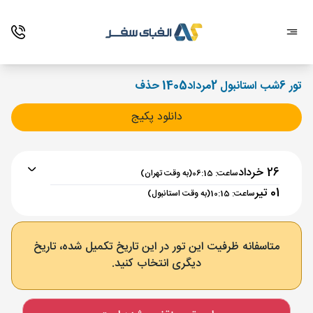
تور 6شب استانبول 2مرداد1405 حذف
دانلود پکیج
26 خرداد
ساعت: 06:15
(به وقت تهران)
01 تیر
ساعت: 10:15
(به وقت استانبول)
برنامه رفت :
26 خرداد
ساعت : 06:15
متاسفانه ظرفیت این تور در این تاریخ تکمیل شده، تاریخ
دیگری انتخاب کنید.
تهران ,
فرودگاه بین‌المللی امام خمینی IKA
مدت پرواز :
03:00
استانبول ,
فرودگاه جدید استانبول IST