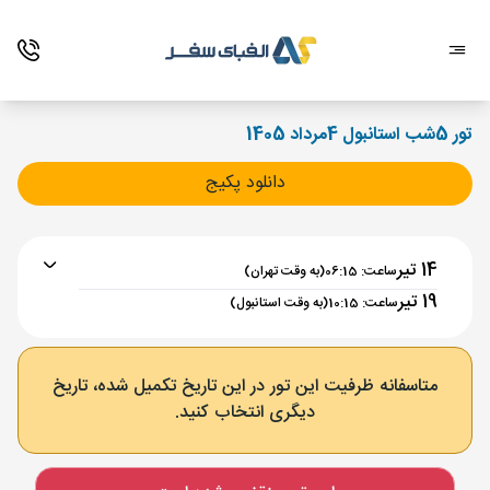
تور 5شب استانبول 4مرداد 1405
دانلود پکیج
14 تیر
ساعت: 06:15
(به وقت تهران)
19 تیر
ساعت: 10:15
(به وقت استانبول)
برنامه رفت :
14 تیر
ساعت : 06:15
متاسفانه ظرفیت این تور در این تاریخ تکمیل شده، تاریخ
دیگری انتخاب کنید.
تهران ,
فرودگاه بین‌المللی امام خمینی IKA
مدت پرواز :
03:00
استانبول ,
فرودگاه جدید استانبول IST