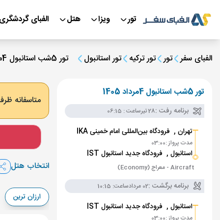
تور
ویزا
هتل
الفبای گردشگری
الفبای سفر
تور
تور ترکیه
تور استانبول
تور 5شب استانبول 4مرداد 1405
تور 5شب استانبول 4مرداد 1405
متاسفانه ظرفی
برنامه رفت :
28 تیر
ساعت : 06:15
تهران ,
فرودگاه بین‌المللی امام خمینی IKA
مدت پرواز :
03:00
استانبول ,
فرودگاه جدید استانبول IST
انتخاب هتل
Aircraft - معراج (Economy)
برنامه برگشت :
02 مرداد
ساعت: 10:15
ارزان ترین
استانبول ,
فرودگاه جدید استانبول IST
مدت پرواز :
03:00