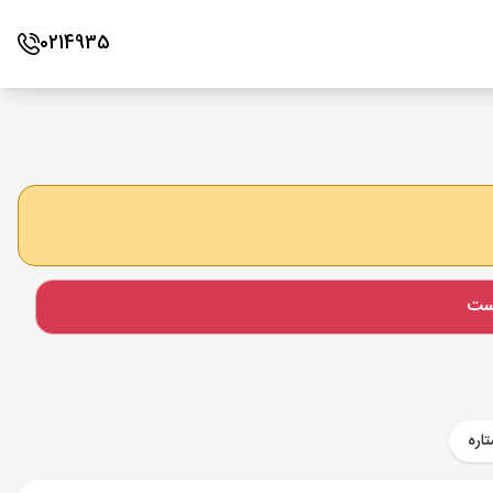
0214935
است
اره