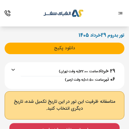
تور بدروم 29خرداد 1405
دانلود پکیج
29 خرداد
ساعت: 22:00
(به وقت تهران)
06 تیر
ساعت: 01:50
(به وقت ازمیر)
برنامه رفت :
29 خرداد
ساعت : 22:00
متاسفانه ظرفیت این تور در این تاریخ تکمیل شده، تاریخ
دیگری انتخاب کنید.
تهران ,
فرودگاه بین‌المللی امام خمینی IKA
مدت پرواز :
03:30
ازمیر ,
عدنان مندرس ADB