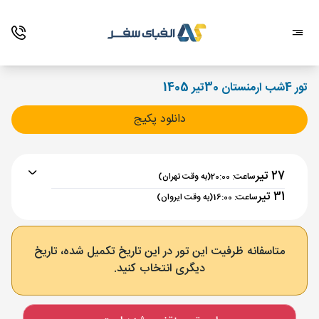
تور 4شب ارمنستان 30تیر 1405
دانلود پکیج
27 تیر
ساعت: 20:00
(به وقت تهران)
31 تیر
ساعت: 16:00
(به وقت ایروان)
برنامه رفت :
27 تیر
ساعت : 20:00
متاسفانه ظرفیت این تور در این تاریخ تکمیل شده، تاریخ
دیگری انتخاب کنید.
تهران ,
فرودگاه بین‌المللی امام خمینی IKA
مدت پرواز :
02:00
ایروان ,
فرودگاه بین‌المللی زوارتنوتس EVN