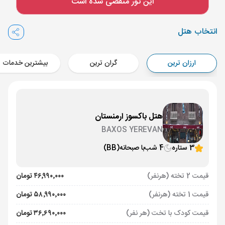
این تور منقضی شده است
Aircraft - نسیم ایر (Economy)
برنامه برگشت :
31 تیر
ساعت: 16:00
انتخاب هتل
ایروان ,
فرودگاه بین‌المللی زوارتنوتس EVN
مدت پرواز :
02:00
ارزان ترین
گران ترین
بیشترین خدمات
تهران ,
فرودگاه بین‌المللی امام خمینی IKA
Aircraft - معراج ایر (Economy)
هتل باکسوز ارمنستان
BAXOS YEREVAN
3 ستاره
4 شب
با صبحانه
(BB)
قیمت 2 تخته (هرنفر)
۴۶٬۹۹۰٬۰۰۰ تومان
قیمت 1 تخته (هرنفر)
۵۸٬۹۹۰٬۰۰۰ تومان
قیمت کودک با تخت (هر نفر)
۳۶٬۶۹۰٬۰۰۰ تومان