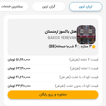
Aircraft - کاسپین (Economy)
ارزان ترین
گران ترین
بیشترین خدمات
برنامه برگشت :
03 مرداد
ساعت: 14:00
ایروان ,
فرودگاه بین‌المللی زوارتنوتس EVN
مدت پرواز :
02:00
تهران ,
فرودگاه بین‌المللی امام خمینی IKA
هتل باکسوز ارمنستان
Aircraft - کاسپین (Economy)
BAXOS YEREVAN
3 ستاره
4 شب
با صبحانه
(BB)
قیمت 2 تخته (هرنفر)
۵۱٬۹۹۰٬۰۰۰ تومان
قیمت 1 تخته (هرنفر)
۶۳٬۹۹۰٬۰۰۰ تومان
قیمت کودک با تخت (هر نفر)
۴۱٬۶۹۰٬۰۰۰ تومان
قیمت کودک بدون تخت (هرنفر)
۳۳٬۹۹۰٬۰۰۰ تومان
مشاوره و رزرو رایگان