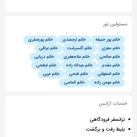
مسئولین تور
خانم پور حنیفه
خانم ارجمندی
خانم پورصفری
خانم معزی
خانم گلسرشت
خانم عراقی
خانم صالحی
خانم ملاجعفری
خانم دریایی
خانم مقدم
خانم عبداله زاده
خانم ابطحی
خانم اصفهانی
خانم فتحی
خانم عربی
خانم مومن زاده
خانم الماسی
خدمات آژانس
ترانسفر فرودگاهی
بلیط رفت و برگشت