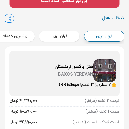
این تور منقضی شده است
Aircraft - معراج ایر (Economy)
برنامه برگشت :
20 تیر
ساعت: 12:50
انتخاب هتل
ایروان ,
فرودگاه بین‌المللی زوارتنوتس EVN
مدت پرواز :
02:00
ارزان ترین
گران ترین
بیشترین خدمات
تهران ,
فرودگاه بین‌المللی امام خمینی IKA
Aircraft - کاسپین (Economy)
هتل باکسوز ارمنستان
BAXOS YEREVAN
3 ستاره
3 شب
با صبحانه
(BB)
قیمت 2 تخته (هرنفر)
۴۲٬۳۹۰٬۰۰۰ تومان
قیمت 1 تخته (هرنفر)
۵۰٬۸۹۰٬۰۰۰ تومان
قیمت کودک با تخت (هر نفر)
۳۴٬۹۹۰٬۰۰۰ تومان