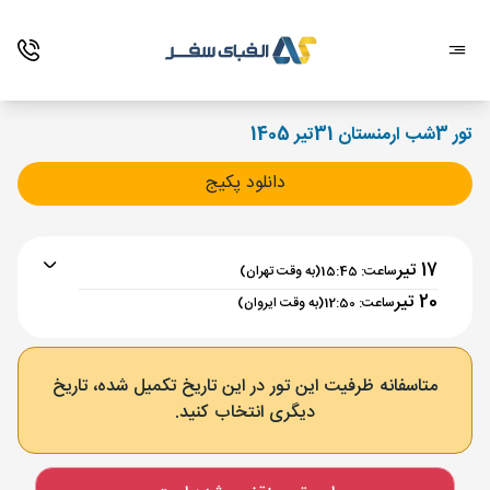
تور 3شب ارمنستان 31تیر 1405
دانلود پکیج
17 تیر
ساعت: 15:45
(به وقت تهران)
20 تیر
ساعت: 12:50
(به وقت ایروان)
برنامه رفت :
17 تیر
ساعت : 15:45
متاسفانه ظرفیت این تور در این تاریخ تکمیل شده، تاریخ
دیگری انتخاب کنید.
تهران ,
فرودگاه بین‌المللی امام خمینی IKA
مدت پرواز :
02:00
ایروان ,
فرودگاه بین‌المللی زوارتنوتس EVN