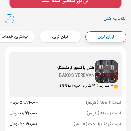
این تور منقضی شده است
Aircraft - کاسپین (Economy)
برنامه برگشت :
31 تیر
ساعت: 16:00
انتخاب هتل
ایروان ,
فرودگاه بین‌المللی زوارتنوتس EVN
مدت پرواز :
02:00
ارزان ترین
گران ترین
بیشترین خدمات
تهران ,
فرودگاه بین‌المللی امام خمینی IKA
Aircraft - معراج ایر (Economy)
هتل باکسوز ارمنستان
BAXOS YEREVAN
3 ستاره
3 شب
با صبحانه
(BB)
قیمت 2 تخته (هرنفر)
۵۹٬۹۹۰٬۰۰۰ تومان
قیمت 1 تخته (هرنفر)
۶۸٬۹۹۰٬۰۰۰ تومان
قیمت کودک با تخت (هر نفر)
۵۲٬۱۹۰٬۰۰۰ تومان