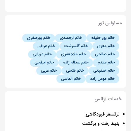
مسئولین تور
خانم پور حنیفه
خانم ارجمندی
خانم پورصفری
خانم معزی
خانم گلسرشت
خانم عراقی
خانم صالحی
خانم ملاجعفری
خانم دریایی
خانم مقدم
خانم عبداله زاده
خانم ابطحی
خانم اصفهانی
خانم فتحی
خانم عربی
خانم مومن زاده
خانم الماسی
خدمات آژانس
ترانسفر فرودگاهی
بلیط رفت و برگشت