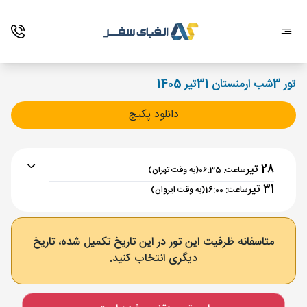
تور 3شب ارمنستان 31تیر 1405
دانلود پکیج
28 تیر
ساعت: 06:35
(به وقت تهران)
31 تیر
ساعت: 16:00
(به وقت ایروان)
برنامه رفت :
28 تیر
ساعت : 06:35
متاسفانه ظرفیت این تور در این تاریخ تکمیل شده، تاریخ
دیگری انتخاب کنید.
تهران ,
فرودگاه بین‌المللی امام خمینی IKA
مدت پرواز :
02:00
ایروان ,
فرودگاه بین‌المللی زوارتنوتس EVN