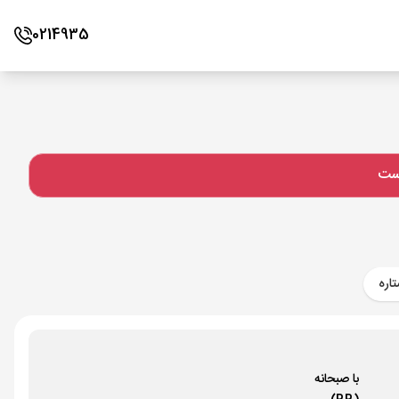
0214935
است
اره
با صبحانه