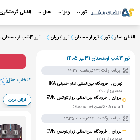
تور
ویزا
هتل
الفبای گردشگری
الفبای سفر
تور
تور ارمنستان
تور ایروان
تور 3شب ارمنستان 31تیر 1405
تور 3شب ارمنستان 31تیر 1405
برنامه رفت :
23 تیر
ساعت : 22:30
انتخاب هتل
تهران ,
فرودگاه بین‌المللی امام خمینی IKA
مدت پرواز :
02:00
ایروان ,
فرودگاه بین‌المللی زوارتنوتس EVN
ارزان ترین
Aircraft - کاسپین (Economy)
برنامه برگشت :
26 تیر
ساعت: 22:35
ایروان ,
فرودگاه بین‌المللی زوارتنوتس EVN
مدت پرواز :
02:00