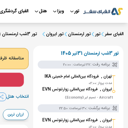
تور
ویزا
هتل
الفبای گردشگری
الفبای سفر
تور
تور ارمنستان
تور ایروان
تور 3شب ارمنستان 31تیر 1405
تور 3شب ارمنستان 31تیر 1405
متاسفانه ظرفی
برنامه رفت :
27 تیر
ساعت : 20:00
تهران ,
فرودگاه بین‌المللی امام خمینی IKA
مدت پرواز :
02:00
ایروان ,
فرودگاه بین‌المللی زوارتنوتس EVN
انتخاب هتل
Aircraft - نسیم ایر (Economy)
برنامه برگشت :
30 تیر
ساعت: 22:50
ارزان ترین
ایروان ,
فرودگاه بین‌المللی زوارتنوتس EVN
مدت پرواز :
02:00