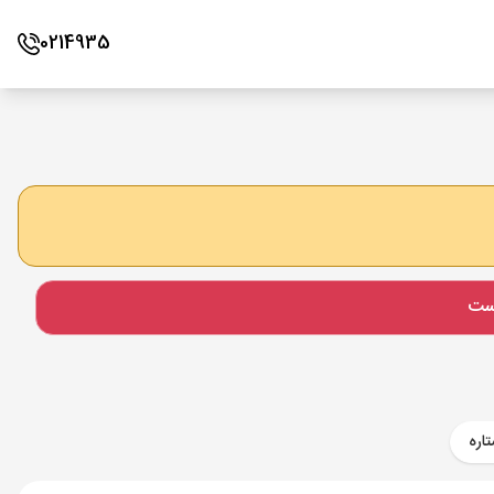
0214935
است
اره