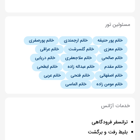
مسئولین تور
خانم پور حنیفه
خانم ارجمندی
خانم پورصفری
خانم معزی
خانم گلسرشت
خانم عراقی
خانم صالحی
خانم ملاجعفری
خانم دریایی
خانم مقدم
خانم عبداله زاده
خانم ابطحی
خانم اصفهانی
خانم فتحی
خانم عربی
خانم مومن زاده
خانم الماسی
خدمات آژانس
ترانسفر فرودگاهی
بلیط رفت و برگشت