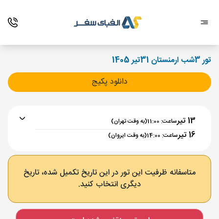
تور 3شب ارمنستان 31تیر 1405
دانلود پکیج
13 تیر
ساعت: 11:00
(به وقت تهران)
16 تیر
ساعت: 14:00
(به وقت ایروان)
برنامه رفت :
13 تیر
ساعت : 11:00
متاسفانه ظرفیت این تور در این تاریخ تکمیل شده، تاریخ
دیگری انتخاب کنید.
تهران ,
فرودگاه بین‌المللی امام خمینی IKA
مدت پرواز :
02:00
ایروان ,
فرودگاه بین‌المللی زوارتنوتس EVN