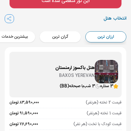
این تور منقضی شده است
Aircraft - کاسپین (Economy)
برنامه برگشت :
16 تیر
ساعت: 14:00
انتخاب هتل
ایروان ,
فرودگاه بین‌المللی زوارتنوتس EVN
مدت پرواز :
02:00
ارزان ترین
گران ترین
بیشترین خدمات
تهران ,
فرودگاه بین‌المللی امام خمینی IKA
Aircraft - کاسپین (Economy)
هتل باکسوز ارمنستان
BAXOS YEREVAN
3 ستاره
3 شب
با صبحانه
(BB)
قیمت 2 تخته (هرنفر)
۸۳٬۵۹۰٬۰۰۰ تومان
قیمت 1 تخته (هرنفر)
۹۱٬۵۹۰٬۰۰۰ تومان
قیمت کودک با تخت (هر نفر)
۷۶٬۶۹۰٬۰۰۰ تومان