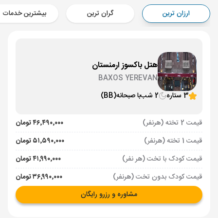
Aircraft - کاسپین (Economy)
ارزان ترین
گران ترین
بیشترین خدمات
برنامه برگشت :
08 تیر
ساعت: 17:00
ایروان ,
فرودگاه بین‌المللی زوارتنوتس EVN
مدت پرواز :
02:00
تهران ,
فرودگاه بین‌المللی امام خمینی IKA
هتل باکسوز ارمنستان
Aircraft - کاسپین (Economy)
BAXOS YEREVAN
3 ستاره
2 شب
با صبحانه
(BB)
قیمت 2 تخته (هرنفر)
۴۶٬۴۹۰٬۰۰۰ تومان
قیمت 1 تخته (هرنفر)
۵۱٬۵۹۰٬۰۰۰ تومان
قیمت کودک با تخت (هر نفر)
۴۱٬۹۹۰٬۰۰۰ تومان
قیمت کودک بدون تخت (هرنفر)
۳۶٬۹۹۰٬۰۰۰ تومان
مشاوره و رزرو رایگان