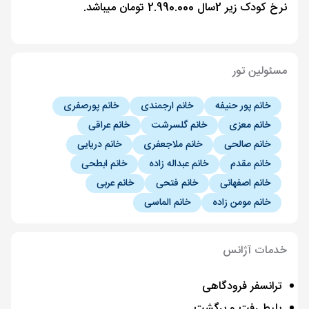
نرخ کودک زیر 2سال 2.990.000 تومان میباشد.
مسئولین تور
خانم پور حنیفه
خانم ارجمندی
خانم پورصفری
خانم معزی
خانم گلسرشت
خانم عراقی
خانم صالحی
خانم ملاجعفری
خانم دریایی
خانم مقدم
خانم عبداله زاده
خانم ابطحی
خانم اصفهانی
خانم فتحی
خانم عربی
خانم مومن زاده
خانم الماسی
خدمات آژانس
ترانسفر فرودگاهی
بلیط رفت و برگشت