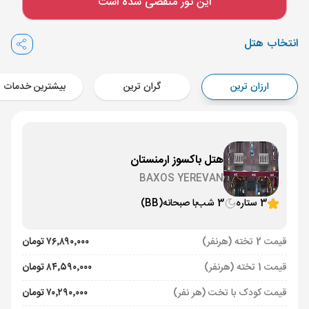
این تور منقضی شده است
Aircraft - معراج ایر (Economy)
برنامه برگشت :
06 تیر
ساعت: 14:00
انتخاب هتل
ایروان ,
فرودگاه بین‌المللی زوارتنوتس EVN
مدت پرواز :
02:00
ارزان ترین
گران ترین
بیشترین خدمات
تهران ,
فرودگاه بین‌المللی امام خمینی IKA
Aircraft - کاسپین (Economy)
هتل باکسوز ارمنستان
BAXOS YEREVAN
3 ستاره
3 شب
با صبحانه
(BB)
قیمت 2 تخته (هرنفر)
۷۶٬۸۹۰٬۰۰۰ تومان
قیمت 1 تخته (هرنفر)
۸۴٬۵۹۰٬۰۰۰ تومان
قیمت کودک با تخت (هر نفر)
۷۰٬۲۹۰٬۰۰۰ تومان