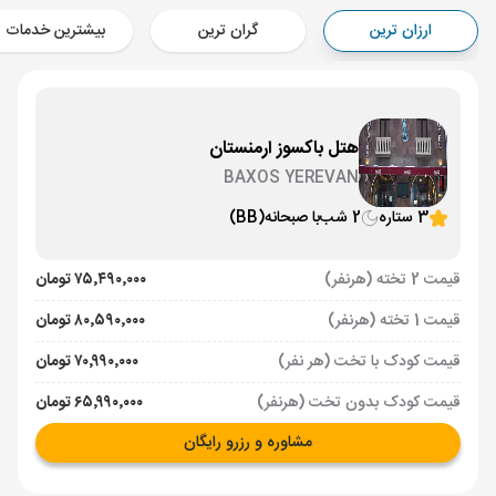
Aircraft - کاسپین (Economy)
ارزان ترین
گران ترین
بیشترین خدمات
برنامه برگشت :
22 تیر
ساعت: 17:00
ایروان ,
فرودگاه بین‌المللی زوارتنوتس EVN
مدت پرواز :
02:00
تهران ,
فرودگاه بین‌المللی امام خمینی IKA
هتل باکسوز ارمنستان
Aircraft - کاسپین (Economy)
BAXOS YEREVAN
3 ستاره
2 شب
با صبحانه
(BB)
قیمت 2 تخته (هرنفر)
۷۵٬۴۹۰٬۰۰۰ تومان
قیمت 1 تخته (هرنفر)
۸۰٬۵۹۰٬۰۰۰ تومان
قیمت کودک با تخت (هر نفر)
۷۰٬۹۹۰٬۰۰۰ تومان
قیمت کودک بدون تخت (هرنفر)
۶۵٬۹۹۰٬۰۰۰ تومان
مشاوره و رزرو رایگان