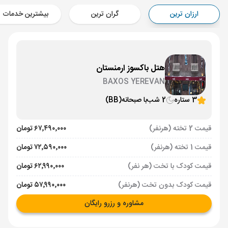
Aircraft - کاسپین (Economy)
ارزان ترین
گران ترین
بیشترین خدمات
برنامه برگشت :
06 تیر
ساعت: 14:00
ایروان ,
فرودگاه بین‌المللی زوارتنوتس EVN
مدت پرواز :
02:00
تهران ,
فرودگاه بین‌المللی امام خمینی IKA
هتل باکسوز ارمنستان
Aircraft - کاسپین (Economy)
BAXOS YEREVAN
3 ستاره
2 شب
با صبحانه
(BB)
قیمت 2 تخته (هرنفر)
۶۷٬۴۹۰٬۰۰۰ تومان
قیمت 1 تخته (هرنفر)
۷۲٬۵۹۰٬۰۰۰ تومان
قیمت کودک با تخت (هر نفر)
۶۲٬۹۹۰٬۰۰۰ تومان
قیمت کودک بدون تخت (هرنفر)
۵۷٬۹۹۰٬۰۰۰ تومان
مشاوره و رزرو رایگان