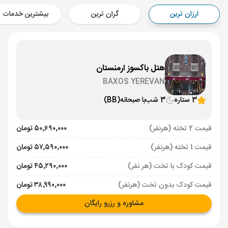
Aircraft - معراج ایر (Economy)
ارزان ترین
گران ترین
بیشترین خدمات
برنامه برگشت :
03 تیر
ساعت: 19:00
ایروان ,
فرودگاه بین‌المللی زوارتنوتس EVN
مدت پرواز :
02:00
تهران ,
فرودگاه بین‌المللی امام خمینی IKA
هتل باکسوز ارمنستان
Aircraft - معراج ایر (Economy)
BAXOS YEREVAN
3 ستاره
3 شب
با صبحانه
(BB)
قیمت 2 تخته (هرنفر)
۵۰٬۶۹۰٬۰۰۰ تومان
قیمت 1 تخته (هرنفر)
۵۷٬۵۹۰٬۰۰۰ تومان
قیمت کودک با تخت (هر نفر)
۴۵٬۲۹۰٬۰۰۰ تومان
قیمت کودک بدون تخت (هرنفر)
۳۸٬۹۹۰٬۰۰۰ تومان
مشاوره و رزرو رایگان