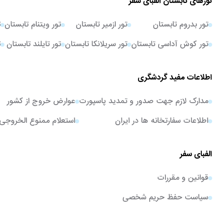
تورهای تابستان الفبای سفر
تور بدروم تابستان
تور ازمیر تابستان
تور ویتنام تابستان
ت
تور کوش آداسی تابستان
تور سریلانکا تابستان
تور تایلند تابستان
ت
اطلاعات مفید گردشگری
مدارک لازم جهت صدور و تمدید پاسپورت
عوارض خروج از کشور
اطلاعات سفارتخانه ها در ایران
استعلام ممنوع الخروجی
الفبای سفر
قوانین و مقررات
سیاست حفظ حریم شخصی