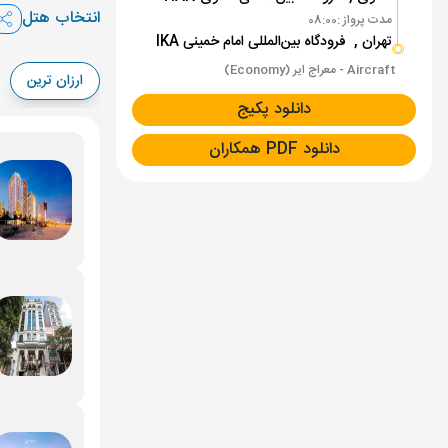
انتخاب هتل
مدت پرواز :
08:00
25 شهریور
تهران ,
فرودگاه بین‌المللی امام خمینی IKA
Aircraft - معراج ایر (Economy)
ارزان ترین
دانلود پکیج
دانلود PDF همکاران