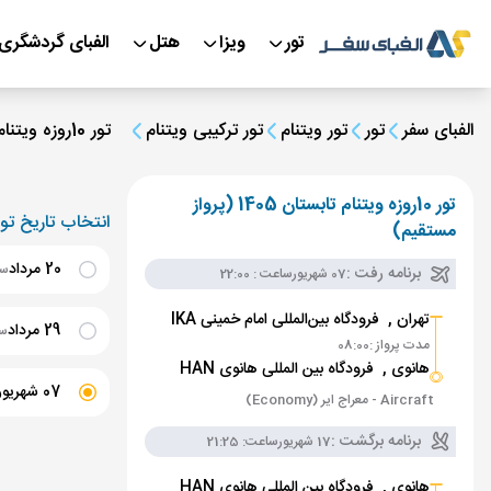
تور
ویزا
هتل
الفبای گردشگری
الفبای سفر
تور
تور ویتنام
تور ترکیبی ویتنام
تور 10روزه ویتنام تابستان 1405 (پرواز مستقیم)
تور 10روزه ویتنام تابستان 1405 (پرواز
انتخاب تاریخ تور
مستقیم)
20 مرداد
ساع
برنامه رفت :
07 شهریور
ساعت : 22:00
تهران ,
فرودگاه بین‌المللی امام خمینی IKA
29 مرداد
ساع
مدت پرواز :
08:00
هانوی ,
فرودگاه بین المللی هانوی HAN
07 شهریور
Aircraft - معراج ایر (Economy)
برنامه برگشت :
17 شهریور
ساعت: 21:25
16 شهریور
س
هانوی ,
فرودگاه بین المللی هانوی HAN