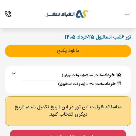
تور 6شب استانبول 25خرداد 1405
دانلود پکیج
15 خرداد
ساعت: 07:00
(به وقت تهران)
21 خرداد
ساعت: 10:30
(به وقت استانبول)
برنامه رفت :
15 خرداد
ساعت : 07:00
متاسفانه ظرفیت این تور در این تاریخ تکمیل شده، تاریخ
دیگری انتخاب کنید.
تهران ,
فرودگاه بین‌المللی امام خمینی IKA
مدت پرواز :
03:00
استانبول ,
فرودگاه جدید استانبول IST