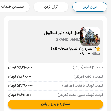
Aircraft - معراج (Economy)
ارزان ترین
گران ترین
بیشترین خدمات
برنامه برگشت :
15 خرداد
ساعت: 10:30
استانبول ,
فرودگاه جدید استانبول IST
مدت پرواز :
03:00
تهران ,
فرودگاه بین‌المللی امام خمینی IKA
هتل گرند دنیز استانبول
Aircraft - معراج (Economy)
GRAND DENIZ
3 ستاره
7 شب
با صبحانه
(BB)
منطقه:
FATIH
قیمت 2 تخته (هرنفر)
۵۶٬۱۹۰٬۰۰۰ تومان
قیمت 1 تخته (هرنفر)
۷۱٬۲۹۰٬۰۰۰ تومان
قیمت کودک با تخت (هر نفر)
۵۲٬۳۹۰٬۰۰۰ تومان
قیمت کودک بدون تخت (هرنفر)
۴۰٬۹۹۰٬۰۰۰ تومان
مشاوره و رزرو رایگان