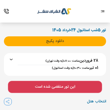
تور 5شب استانبول 24خرداد 1405
دانلود پکیج
28 فروردین
ساعت: 07:00
(به وقت تهران)
01 تیر
ساعت: 10:30
(به وقت استانبول)
برنامه رفت :
28 فروردین
ساعت : 07:00
این تور منقضی شده است
تهران ,
فرودگاه بین‌المللی امام خمینی IKA
مدت پرواز :
03:00
انتخاب هتل
استانبول ,
فرودگاه جدید استانبول IST