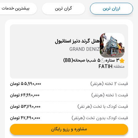
Aircraft - معراج (Economy)
ارزان ترین
گران ترین
بیشترین خدمات
برنامه برگشت :
01 تیر
ساعت: 10:30
استانبول ,
فرودگاه جدید استانبول IST
مدت پرواز :
03:00
تهران ,
فرودگاه بین‌المللی امام خمینی IKA
هتل گرند دنیز استانبول
Aircraft - معراج (Economy)
GRAND DENIZ
3 ستاره
5 شب
با صبحانه
(BB)
منطقه:
FATIH
قیمت 2 تخته (هرنفر)
۵۵٬۹۹۰٬۰۰۰ تومان
قیمت 1 تخته (هرنفر)
۶۴٬۹۹۰٬۰۰۰ تومان
قیمت کودک با تخت (هر نفر)
۵۳٬۷۹۰٬۰۰۰ تومان
قیمت کودک بدون تخت (هرنفر)
۴۷٬۴۹۰٬۰۰۰ تومان
مشاوره و رزرو رایگان