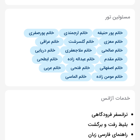
مسئولین تور
خانم پور حنیفه
خانم ارجمندی
خانم پورصفری
خانم معزی
خانم گلسرشت
خانم عراقی
خانم صالحی
خانم ملاجعفری
خانم دریایی
خانم مقدم
خانم عبداله زاده
خانم ابطحی
خانم اصفهانی
خانم فتحی
خانم عربی
خانم مومن زاده
خانم الماسی
خدمات آژانس
ترانسفر فرودگاهی
بلیط رفت و برگشت
راهنمای فارسی زبان