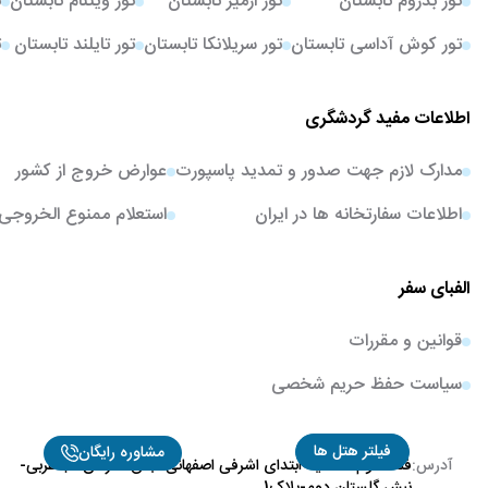
تور بدروم تابستان
تور ازمیر تابستان
تور ویتنام تابستان
ت
تور کوش آداسی تابستان
تور سریلانکا تابستان
تور تایلند تابستان
ت
اطلاعات مفید گردشگری
مدارک لازم جهت صدور و تمدید پاسپورت
عوارض خروج از کشور
اطلاعات سفارتخانه ها در ایران
استعلام ممنوع الخروجی
الفبای سفر
قوانین و مقررات
سیاست حفظ حریم شخصی
فیلتر هتل ها
مشاوره رایگان
آدرس:
فلکه دوم صادقیه-ابتدای اشرفی اصفهانی-نبش سازمان آب غربی-