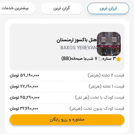
Aircraft - معراج ایر (Economy)
ارزان ترین
گران ترین
بیشترین خدمات
برنامه برگشت :
10 خرداد
ساعت: 16:00
ایروان ,
فرودگاه بین‌المللی زوارتنوتس EVN
مدت پرواز :
02:00
تهران ,
فرودگاه بین‌المللی امام خمینی IKA
هتل باکسوز ارمنستان
Aircraft - معراج ایر (Economy)
BAXOS YEREVAN
3 ستاره
7 شب
با صبحانه
(BB)
قیمت 2 تخته (هرنفر)
۵۹٬۱۹۰٬۰۰۰ تومان
قیمت 1 تخته (هرنفر)
۷۷٬۱۹۰٬۰۰۰ تومان
قیمت کودک با تخت (هر نفر)
۴۵٬۲۹۰٬۰۰۰ تومان
قیمت کودک بدون تخت (هرنفر)
۳۲٬۹۹۰٬۰۰۰ تومان
مشاوره و رزرو رایگان