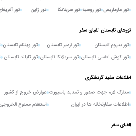
تور مارماریس
تور روسیه
تور سریلانکا
تور ژاپن
تور آفریقا
تورهای تابستان الفبای سفر
تور بدروم تابستان
تور ازمیر تابستان
تور ویتنام تابستان
ت
تور کوش آداسی تابستان
تور سریلانکا تابستان
تور تایلند تابستان
ت
اطلاعات مفید گردشگری
مدارک لازم جهت صدور و تمدید پاسپورت
عوارض خروج از کشور
اطلاعات سفارتخانه ها در ایران
استعلام ممنوع الخروجی
الفبای سفر