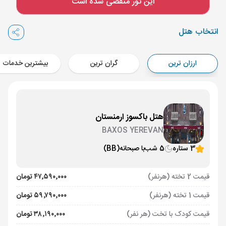
این تور منقضی شده است
Aircraft - کاسپین (Economy)
برنامه برگشت :
25 خرداد
ساعت: 17:00
انتخاب هتل
ایروان ,
فرودگاه بین‌المللی زوارتنوتس EVN
مدت پرواز :
02:00
ارزان ترین
گران ترین
بیشترین خدمات
تهران ,
فرودگاه بین‌المللی امام خمینی IKA
Aircraft - کاسپین (Economy)
هتل باکسوز ارمنستان
BAXOS YEREVAN
3 ستاره
5 شب
با صبحانه
(BB)
قیمت 2 تخته (هرنفر)
۴۷٬۵۹۰٬۰۰۰ تومان
قیمت 1 تخته (هرنفر)
۵۹٬۷۹۰٬۰۰۰ تومان
قیمت کودک با تخت (هر نفر)
۳۸٬۱۹۰٬۰۰۰ تومان