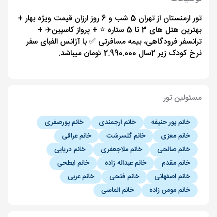
تور ارمنستان از تهران 5 شب و 6 روز ارزان قیمت ویژه بهار +
بهترین هتل های 3 تا 5 ستاره ⭐️ + پرواز کاسپین✈️ +
ترانسفر فرودگاهی، بیمه مسافرتی ✅ با آژانس الفبای سفر
نرخ کودک زیر 2سال 2.990.000 تومان میباشد.
مسئولین تور
خانم پور حنیفه
خانم ارجمندی
خانم پورصفری
خانم معزی
خانم گلسرشت
خانم عراقی
خانم صالحی
خانم ملاجعفری
خانم دریایی
خانم مقدم
خانم عبداله زاده
خانم ابطحی
خانم اصفهانی
خانم فتحی
خانم عربی
خانم مومن زاده
خانم الماسی