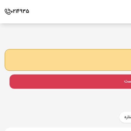
0214935
است
اره