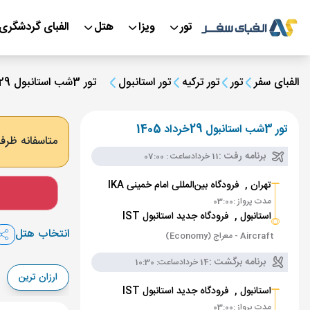
تور
ویزا
هتل
الفبای گردشگری
الفبای سفر
تور
تور ترکیه
تور استانبول
تور 3شب استانبول 29خرداد 1405
تور 3شب استانبول 29خرداد 1405
متاسفانه ظرفی
برنامه رفت :
11 خرداد
ساعت : 07:00
تهران ,
فرودگاه بین‌المللی امام خمینی IKA
مدت پرواز :
03:00
استانبول ,
فرودگاه جدید استانبول IST
انتخاب هتل
Aircraft - معراج (Economy)
برنامه برگشت :
14 خرداد
ساعت: 10:30
ارزان ترین
استانبول ,
فرودگاه جدید استانبول IST
مدت پرواز :
03:00