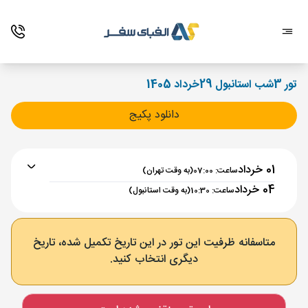
تور 3شب استانبول 29خرداد 1405
دانلود پکیج
01 خرداد
ساعت: 07:00
(به وقت تهران)
04 خرداد
ساعت: 10:30
(به وقت استانبول)
برنامه رفت :
01 خرداد
ساعت : 07:00
متاسفانه ظرفیت این تور در این تاریخ تکمیل شده، تاریخ
دیگری انتخاب کنید.
تهران ,
فرودگاه بین‌المللی امام خمینی IKA
مدت پرواز :
03:00
استانبول ,
فرودگاه جدید استانبول IST