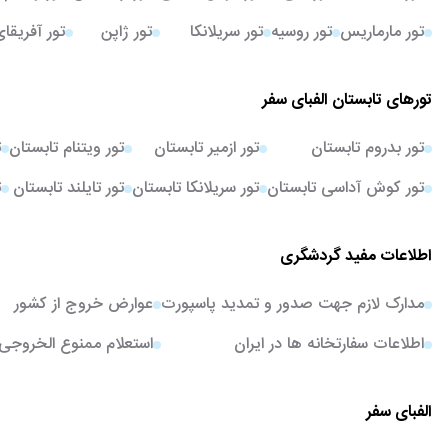
تور مارماریس
تور روسیه
تور سریلانکا
تور ژاپن
تور آفریقا
تورهای تابستان الفبای سفر
تور بدروم تابستان
تور ازمیر تابستان
تور ویتنام تابستان
ت
تور کوش آداسی تابستان
تور سریلانکا تابستان
تور تایلند تابستان
ت
اطلاعات مفید گردشگری
مدارک لازم جهت صدور و تمدید پاسپورت
عوارض خروج از کشور
اطلاعات سفارتخانه ها در ایران
استعلام ممنوع الخروجی
الفبای سفر