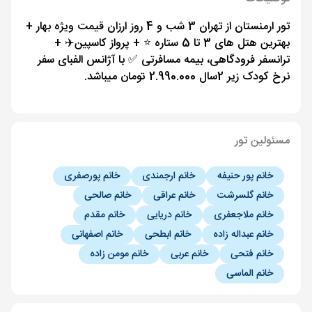
تور ارمنستان از تهران 3 شب و 4 روز ارزان قیمت ویژه بهار +
بهترین هتل های 3 تا 5 ستاره ⭐️ + پرواز کاسپین✈️ +
ترانسفر فرودگاهی، بیمه مسافرتی ✅ با آژانس الفبای سفر
نرخ کودک زیر 2سال 2.990.000 تومان میباشد.
مسئولین تور
خانم پور حنیفه
خانم ارجمندی
خانم پورصفری
خانم گلسرشت
خانم عراقی
خانم صالحی
خانم ملاجعفری
خانم دریایی
خانم مقدم
خانم عبداله زاده
خانم ابطحی
خانم اصفهانی
خانم فتحی
خانم عربی
خانم مومن زاده
خانم الماسی