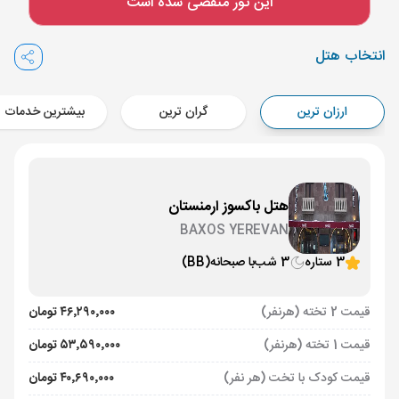
این تور منقضی شده است
Aircraft - معراج ایر (Economy)
برنامه برگشت :
13 خرداد
ساعت: 16:00
انتخاب هتل
ایروان ,
فرودگاه بین‌المللی زوارتنوتس EVN
مدت پرواز :
02:00
ارزان ترین
گران ترین
بیشترین خدمات
تهران ,
فرودگاه بین‌المللی امام خمینی IKA
Aircraft - معراج ایر (Economy)
هتل باکسوز ارمنستان
BAXOS YEREVAN
3 ستاره
3 شب
با صبحانه
(BB)
قیمت 2 تخته (هرنفر)
۴۶٬۲۹۰٬۰۰۰ تومان
قیمت 1 تخته (هرنفر)
۵۳٬۵۹۰٬۰۰۰ تومان
قیمت کودک با تخت (هر نفر)
۴۰٬۶۹۰٬۰۰۰ تومان