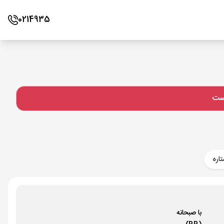
0214935
است
اره
با صبحانه