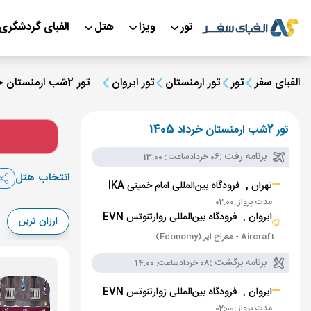
تور
ویزا
هتل
الفبای گردشگری
الفبای سفر
تور
تور ارمنستان
تور ایروان
تور 2شب ارمنستان خرداد 1405
تور 2شب ارمنستان خرداد 1405
برنامه رفت :
06 خرداد
ساعت : 13:00
انتخاب هتل
تهران ,
فرودگاه بین‌المللی امام خمینی IKA
مدت پرواز :
02:00
ایروان ,
فرودگاه بین‌المللی زوارتنوتس EVN
ارزان ترین
Aircraft - معراج ایر (Economy)
برنامه برگشت :
08 خرداد
ساعت: 14:00
ایروان ,
فرودگاه بین‌المللی زوارتنوتس EVN
مدت پرواز :
02:00