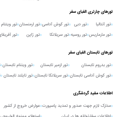
تورهای چارتری الفبای سفر
تور آنتالیا
تور دبی
تور کوش آداسی
تور ارمنستان
تور ویتنام
تور مارماریس
تور روسیه
تور سریلانکا
تور ژاپن
تور آفریقا
تورهای تابستان الفبای سفر
تور بدروم تابستان
تور ازمیر تابستان
تور ویتنام تابستان
ت
تور کوش آداسی تابستان
تور سریلانکا تابستان
تور تایلند تابستان
ت
اطلاعات مفید گردشگری
مدارک لازم جهت صدور و تمدید پاسپورت
عوارض خروج از کشور
اطلاعات سفارتخانه ها در ایران
استعلام ممنوع الخروجی