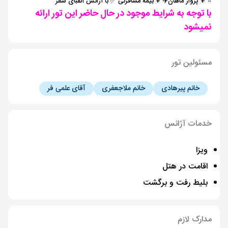
⭐️ + پرواز ماهان✈️ + بیمه مسافرتی ✅ با آژانس الفبای سفر
با توجه به شرایط موجود در حال حاضر این تور ارائه
نمیشود
مسئولین تور
خانم پیرهادی
خانم ملاجعفری
آقای علمی فر
خدمات آژانس
ویزا
اقامت در هتل
بلیط رفت و برگشت
مدارک لازم