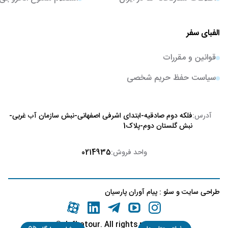
الفبای سفر
قوانین و مقررات
سیاست حفظ حریم شخصی
آدرس:
فلکه دوم صادقیه-ابتدای اشرفی اصفهانی-نبش سازمان آب غربی-
نبش گلستان دوم-پلاک1
واحد فروش:
0214935
طراحی سایت
و
سئو
:
پیام آوران پارسیان
©
.alefbatour. All rights reserved