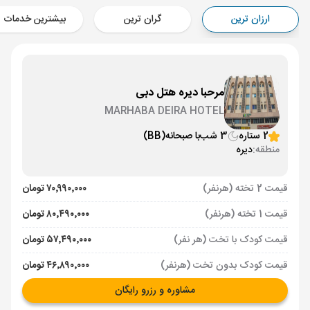
Aircraft - ماهان (Economy)
ارزان ترین
گران ترین
بیشترین خدمات
برنامه برگشت :
05 فروردین
ساعت: 11:15
دبی ,
فرودگاه بین‌المللی دبی DXB
مدت پرواز :
02:00
تهران ,
فرودگاه بین‌المللی امام خمینی IKA
مرحبا دیره هتل دبی
Aircraft - ماهان (Economy)
MARHABA DEIRA HOTEL
2 ستاره
3 شب
با صبحانه
(BB)
منطقه:
دیره
قیمت 2 تخته (هرنفر)
۷۰٬۹۹۰٬۰۰۰ تومان
قیمت 1 تخته (هرنفر)
۸۰٬۴۹۰٬۰۰۰ تومان
قیمت کودک با تخت (هر نفر)
۵۷٬۴۹۰٬۰۰۰ تومان
قیمت کودک بدون تخت (هرنفر)
۴۶٬۸۹۰٬۰۰۰ تومان
مشاوره و رزرو رایگان