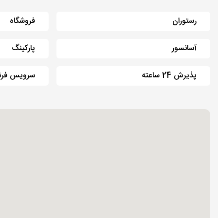
رستوران
فروشگاه
آسانسور
پارکینگ
پذیرش 24 ساعته
سرویس فرن