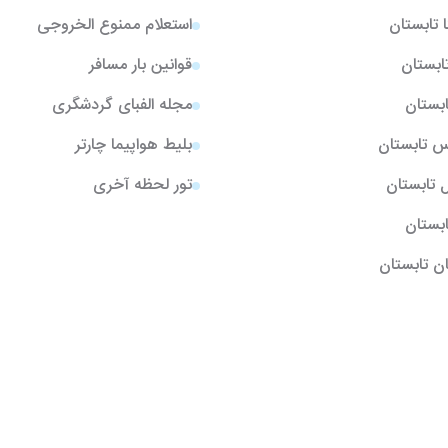
ا تابستان
استعلام ممنوع الخروجی
تابستان
قوانین بار مسافر
ابستان
مجله الفبای گردشگری
یس تابستان
بلیط هواپیما چارتر
ل تابستان
تور لحظه آخری
تابستان
ن تابستان