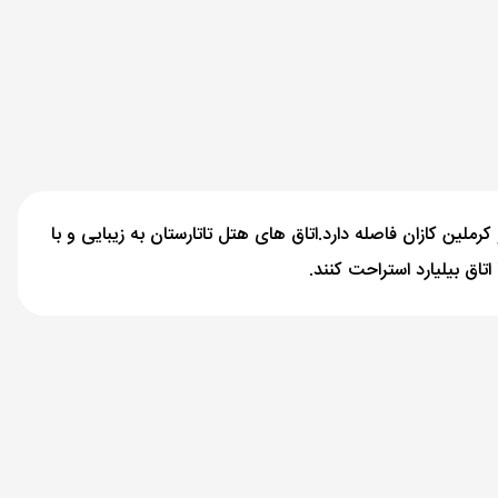
 ستاره در مرکز تاریخی فرهنگی شهر کازان قرار گرفته است و پانزده دقیقه پیاده تا مسجد قل شریف (Qolşärif Mosque) و کرملین کازان فاصله دارد.اتاق های هتل تاتارستان به زیبایی و با
تاق بیلیارد استراحت کنند.