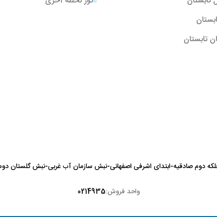
ل تابستان
تور لحظه آخری
تابستان
ن تابستان
لکه دوم صادقیه-ابتدای اشرفی اصفهانی-نبش سازمان آب غربی-نبش گلستان دوم-
واحد فروش:
0214935