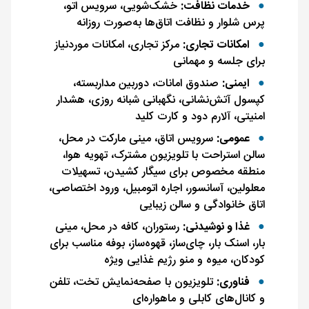
خدمات نظافت:
خشک‌شویی، سرویس اتو،
پرس شلوار و نظافت اتاق‌ها به‌صورت روزانه
امکانات تجاری:
مرکز تجاری، امکانات موردنیاز
برای جلسه و مهمانی
ایمنی:
صندوق امانات، دوربین مداربسته،
کپسول آتش‌نشانی، نگهبانی شبانه روزی، هشدار
امنیتی، آلارم دود و کارت کلید
عمومی:
سرویس اتاق، مینی مارکت در محل،
سالن استراحت با تلویزیون مشترک، تهویه هوا،
منطقه مخصوص برای سیگار ‌کشیدن، تسهیلات
معلولین، آسانسور، اجاره اتومبیل، ورود اختصاصی،
اتاق خانوادگی و سالن زیبایی
غذا و نوشیدنی:
رستوران، کافه در محل، مینی
بار، اسنک بار، چای‌ساز، قهوه‌ساز، بوفه مناسب برای
کودکان، میوه و منو رژیم ‌غذایی ویژه
فناوری:
تلویزیون با صفحه‌نمایش تخت، تلفن
و کانال‌های کابلی و ماهواره‌ای