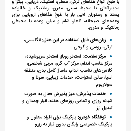
با طبخ انواع غذاهای ترکی، محلی، استیک، دریایی، پیتزا و
مدیترانه‌ای با محیط سنتی، مدرن، رمانتیک و خانواده
پسند و رستوران لابی بار با طبخ غذاهای اروپایی برای
وعده‌های صبحانه، ناهار، شام و میان‌ وعده با محیطی
رمانتیک و مدرن.
زبان‌های قابل استفاده در این هتل:
انگلیسی،
ترکی، روسی و گرجی
مرکز سلامت:
استخر روباز، استخر سرپوشیده،
مرکز تناسب ‌اندام، مرکز آب‌ گرم، مربی شخصی،
کلاس‌های تناسب ‌اندام، ماساژ کامل بدن، منطقه
اسپا، سالن استراحت، خدمات زیبایی، سونا و
سولاریوم
خدمات پذیرش:
میز پذیرش فعال به ‌صورت
شبانه روزی و تمامی روزهای هفته، انبار چمدان و
تبدیل ارز
توقفگاه خودرو:
پارکینگ برای افراد معلول و
پارکینگ خصوصی رایگان بدون نیاز به رزرو