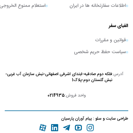
اطلاعات سفارتخانه ها در ایران
استعلام ممنوع الخروجی
الفبای سفر
قوانین و مقررات
سیاست حفظ حریم شخصی
آدرس:
فلکه دوم صادقیه-ابتدای اشرفی اصفهانی-نبش سازمان آب غربی-
نبش گلستان دوم-پلاک1
واحد فروش:
0214935
طراحی سایت
و
سئو
:
پیام آوران پارسیان