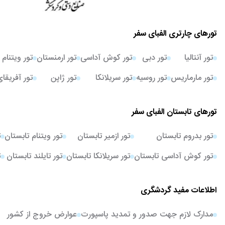
تورهای چارتری الفبای سفر
تور آنتالیا
تور دبی
تور کوش آداسی
تور ارمنستان
تور ویتنام
تور مارماریس
تور روسیه
تور سریلانکا
تور ژاپن
تور آفریقا
تورهای تابستان الفبای سفر
تور بدروم تابستان
تور ازمیر تابستان
تور ویتنام تابستان
ت
تور کوش آداسی تابستان
تور سریلانکا تابستان
تور تایلند تابستان
ت
اطلاعات مفید گردشگری
مدارک لازم جهت صدور و تمدید پاسپورت
عوارض خروج از کشور