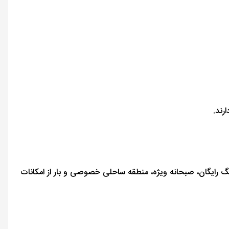
رند.
وران، چای‌ساز و قهوه‌ساز در تمامی اتاق‌ها، پارکینگ رایگان، صبحانه ویژه، منطقه ساحلی خصوصی و بار از امکانات