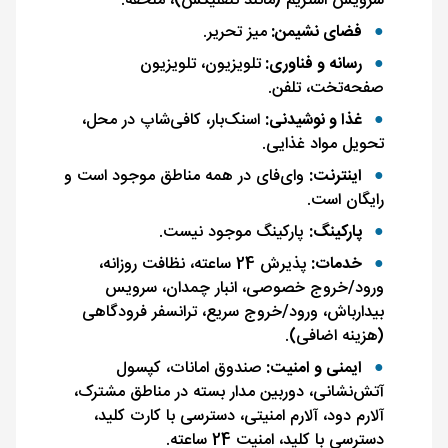
سرویس استریم (مانند نتفلیکس)، ملحفه.
فضای نشیمن:
میز تحریر.
رسانه و فناوری:
تلویزیون، تلویزیون
صفحه‌تخت، تلفن.
غذا و نوشیدنی:
اسنک‌بار، کافی‌شاپ در محل،
تحویل مواد غذایی.
اینترنت:
وای‌فای در همه مناطق موجود است و
رایگان است.
پارکینگ:
پارکینگ موجود نیست.
خدمات:
پذیرش 24 ساعته، نظافت روزانه،
ورود/خروج خصوصی، انبار چمدان، سرویس
بیدارباش، ورود/خروج سریع، ترانسفر فرودگاهی
(هزینه اضافی).
ایمنی و امنیت:
صندوق امانات، کپسول
آتش‌نشانی، دوربین مدار بسته در مناطق مشترک،
آلارم دود، آلارم امنیتی، دسترسی با کارت کلید،
دسترسی با کلید، امنیت 24 ساعته.