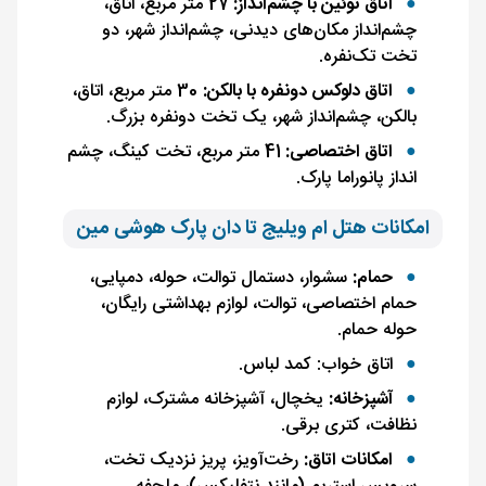
اتاق توئین با چشم‌انداز:
27 متر مربع، اتاق،
چشم‌انداز مکان‌های دیدنی، چشم‌انداز شهر، دو
تخت تک‌نفره.
اتاق دلوکس دونفره با بالکن:
30 متر مربع، اتاق،
بالکن، چشم‌انداز شهر، یک تخت دونفره بزرگ.
اتاق اختصاصی:
41 متر مربع، تخت کینگ، چشم
انداز پانوراما پارک.
امکانات هتل ام ویلیج تا دان پارک هوشی مین
حمام:
سشوار، دستمال توالت، حوله، دمپایی،
حمام اختصاصی، توالت، لوازم بهداشتی رایگان،
حوله حمام.
اتاق خواب: کمد لباس.
آشپزخانه:
یخچال، آشپزخانه مشترک، لوازم
نظافت، کتری برقی.
امکانات اتاق:
رخت‌آویز، پریز نزدیک تخت،