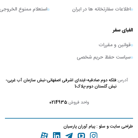
اطلاعات سفارتخانه ها در ایران
استعلام ممنوع الخروجی
الفبای سفر
قوانین و مقررات
سیاست حفظ حریم شخصی
آدرس:
فلکه دوم صادقیه-ابتدای اشرفی اصفهانی-نبش سازمان آب غربی-
نبش گلستان دوم-پلاک1
واحد فروش:
0214935
طراحی سایت
و
سئو
:
پیام آوران پارسیان