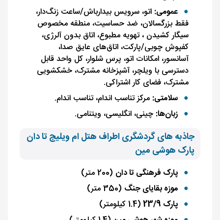
عمومی:
اتو، سرویس بیدارباش/ساعت زنگ‌دار،
فقط بزرگسالان، ضد حساسیت، منطقه مخصوص
سیگار کشیدن ، تهویه مطبوع، اتاق بدون آلرژی،
کفپوش چوبی/پارکت، اتاق‌های عایق صدا،
آسانسور، امکانات اتو، پرس شلوار، کل واحد قابل
دسترسی با ویلچر، آشپزخانه مشترک، خشکشویی
مشترک، فضای کار اشتراکی.
سلامتی:
مرکز تناسب اندام، تناسب اندام.
زبان‌ها:
چینی، انگلیسی، ویتنامی.
جاذبه های گردشگری اطراف هتل ام ویلیج تا دان
پارک هوشی مین
پارک فرهنگی تا دان
(200 متر)
موزه بقایای جنگ
(350 متر)
پارک 23/9
(1.4 کیلومتر)