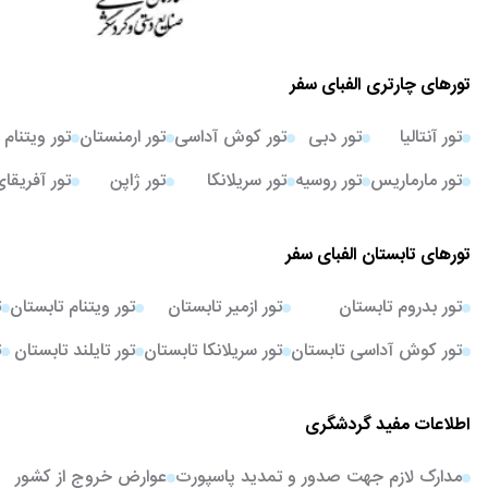
تورهای چارتری الفبای سفر
تور آنتالیا
تور دبی
تور کوش آداسی
تور ارمنستان
تور ویتنام
تور مارماریس
تور روسیه
تور سریلانکا
تور ژاپن
تور آفریقا
تورهای تابستان الفبای سفر
تور بدروم تابستان
تور ازمیر تابستان
تور ویتنام تابستان
ت
تور کوش آداسی تابستان
تور سریلانکا تابستان
تور تایلند تابستان
ت
اطلاعات مفید گردشگری
مدارک لازم جهت صدور و تمدید پاسپورت
عوارض خروج از کشور