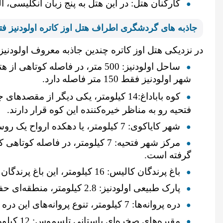
کارکنان هتل: در این هتل به پنج زبان انگلیسی
جاذبه های گردشگری اطراف هتل ا
وز کاتره اولودنیز فت
در نزدیکی هتل اوز کاتره چندین جاذبه معروف اولودنیز و
ساحل اولودنیز: 500 متر، در فاص
شهر اولودنیز فقط 150 متر فاصله دارد.
کوه باباداغ:14 کیلومتر، یکی دیگر از مقصدهای جذاب علاقه‌مندان به پاراگلایدر در سراسر جهان، کوه باباداغ است. بعضی از اتاق‌های هتل اوز کاتره
فتحیه
رو به مناظر خیره‌کننده این کوه قرار دارند.
شهر کایاکوی: 7 کیلومتر، یا دهکده ارواح یک روستای متروک با تاریخچه‌ای غنی است. حتماً در هنگام اقامت در هتل، از این شهر زیبا دیدن کنید.
مرکز شهر فتحیه: 7 کیلومتر، در 
گرفته است.
باغ پرندگان کالیس: 16 کیلومتر، این باغ پرندگان یکی از جذاب‌ترین بخش‌های سفرتان خواهد شد.
پارک طبیعی اولودنیز: 2.8 کیلومتر، منطقه‌ای حفاظت‌شده با محیطی بکر و طبیعی
دره پروانه‌ها: 7 کیلومتر، تنوع پروانه‌های این دره شگفت‌انگیز است.
مقبره‌ه