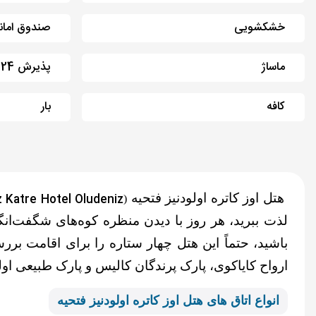
خشکشویی
صندوق امان
ماساژ
پذیرش 24 ساعته
کافه
بار
هتل اوز کاتره اولودنیز فتحیه
 Katre Hotel Oludeniz)
(
لذت ببرید، هر روز با دیدن منظره کوه‌های شگفت‌انگیز
ارواح کایاکوی، پارک پرندگان کالیس و پارک طبیعی اولو
انواع اتاق های هتل ا
وز کاتره اولودنیز فتحیه