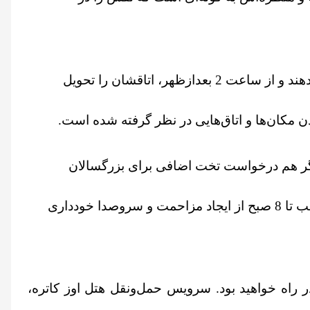
ساعت ورود و خروج: مانند هتل‌های دیگر مهمانان موظف هستند تا ساعت 11 و نیم صبح اتاقشان را تحویل دهند و از ساعت 2 بعدازظهر، اتاقشان را تحویل
 مکان‌ها و اتاق‌هایی در نظر گرفته شده است.
 اگر هم درخواست تخت اضافی برای بزرگسالان
ساعت خاموشی: برای اطمینان از ایجاد یک فضای آرام، از مهمانان درخواست می‌شود که بین ساعت 10 شب تا 8 صبح از ایجاد مزاحمت و سروصدا خودداری
د و با ماشین حدود یک ساعت در راه خواهید بود. سرویس حمل‌ونقل هتل اوز کاتره،