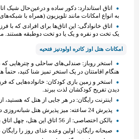
اتاق استاندارد: دکور ساده و درعین‌حال شیک اتا
به انواع امکانات مانند تلویزیون (همراه با شبکه‌ها
اتاق خانوادگی: این اتاق‌ها برای افرادی که با ف
یک تخت دو نفره و یک یا دو تخت دوطبقه هستند. منظ
امکانات هتل اوز کاتره اولودنیز فتحیه
استخر روباز: صندلی‌های ساحلی و چترهایی که د
هنگام اقامتتان در یک استخر تمیز شنا کنید، حتماً ه
استخر و زمین بازی کودکان: خانواده‌هایی که فرز
دیدن تفریح کودکشان لذت ببرند.
اینترنت رایگان: در هر جایی از هتل که هستید، ا
پذیرش 24 ساعته: میز پذیرش هتل شبانه‌روزی در دسترس است و برای ورود و خروج یا هرگونه سؤال یا نیاز مهمانان، آماده خدمت‌رسانی است.
بالکن اختصاصی: از 56 اتاق این هتل، چهل اتاق به بالکن اختصاصی مجهز هستند که روبه کوه باباداغ یا استخر هستند.
صبحانه رایگان: اولین‌ وعده غذای روز را رایگان