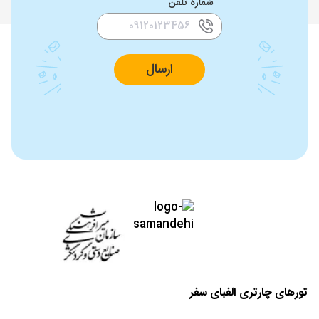
شماره تلفن
ارسال
تورهای چارتری الفبای سفر