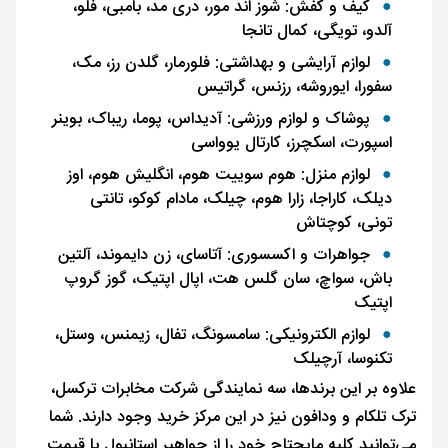
کیف و کفش: شوز اند مور، دری مد، بامبی، فلو،
آلدو، تویگی، کمال تانجا
لوازم آرایشی و بهداشتی: فلورمار، گلدن رز، مک،
سفورا، ایوروشه، رزنس، گراتیس
پوشاک و لوازم ورزشی: آدیداس، پوما، ریباک، بوینر
اسپورت، اسکچرز، کارتال یوواسی
لوازم منزل: هوم سوییت هوم، انگلیش هوم، اوز
دیلک، کاراجا، زارا هوم، چیلک، مادام کوکو، تانتی
تونی، کوچتاش
جواهرات و اکسسوری: آتاسای، زن دایموند، آلتین
باش، سواچ، سان گلس هت، اپال اپتیک، گوز گروپ
اپتیک
لوازم الکترونیکی: سامسونگ، تفال، زیمنس، وستل،
تکنوسا، آرچیلک
علاوه بر این برندها، سه نمایندگی شرکت مخابرات ترکسل،
ترک تلکام و ودافون نیز در این مرکز خرید وجود دارند. شما
می‌توانید کلیه مایحتاج خود را از جواهیر استانبول با قیمت