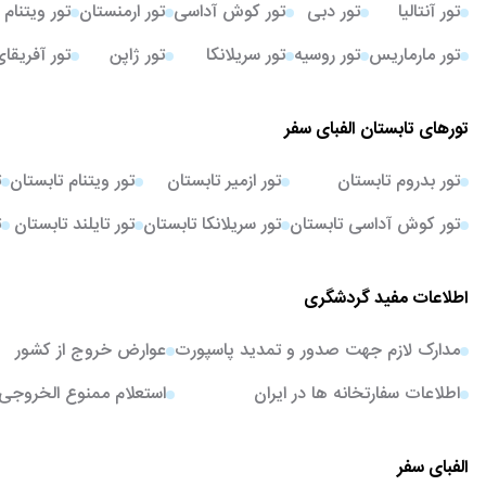
تور آنتالیا
تور دبی
تور کوش آداسی
تور ارمنستان
تور ویتنام
تور مارماریس
تور روسیه
تور سریلانکا
تور ژاپن
تور آفریقا
تورهای تابستان الفبای سفر
تور بدروم تابستان
تور ازمیر تابستان
تور ویتنام تابستان
ت
تور کوش آداسی تابستان
تور سریلانکا تابستان
تور تایلند تابستان
ت
اطلاعات مفید گردشگری
مدارک لازم جهت صدور و تمدید پاسپورت
عوارض خروج از کشور
اطلاعات سفارتخانه ها در ایران
استعلام ممنوع الخروجی
الفبای سفر